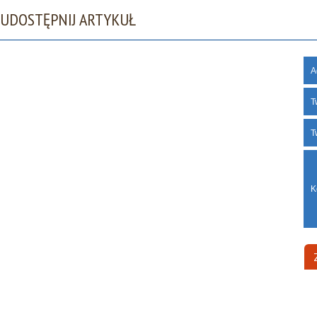
UDOSTĘPNIJ ARTYKUŁ
A
T
T
K