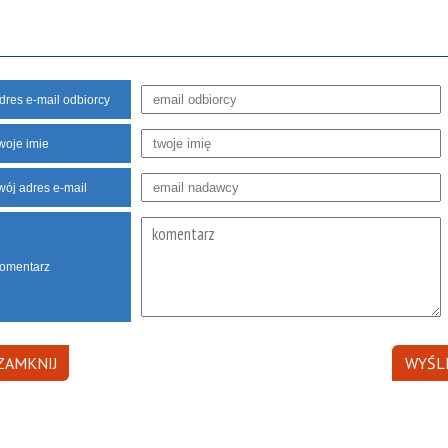
dres e-mail odbiorcy
woje imie
wój adres e-mail
omentarz