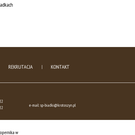
iadkach
REKRUTACJA
KONTAKT
22
e-mail:
sp-biadki@krotoszyn.pl
22
opernika w