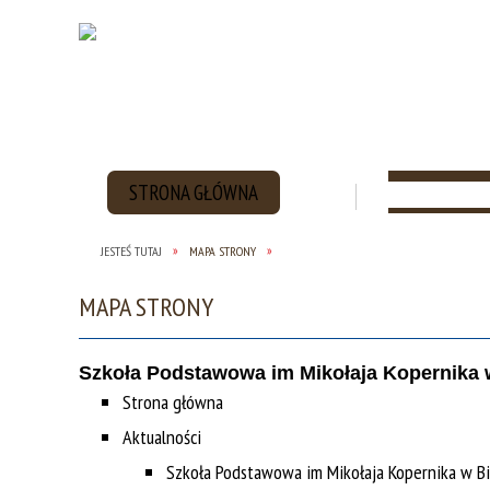
STRONA GŁÓWNA
AKTUALNOŚC
JESTEŚ TUTAJ
MAPA STRONY
STATUT SZKOŁY
ODDZIAŁY PRZEDSZKOLNE
WYMAGANIA EDU
O SZKOLE
PODSTAWOWEJ IM. MIKOŁAJA
ROKU SZKOLNYM
MAPA STRONY
KOPERNIKA W BIADKACH
TRAKCIE AKTUALI
Szkoła Podstawowa im Mikołaja Kopernika 
Strona główna
Aktualności
Szkoła Podstawowa im Mikołaja Kopernika w B