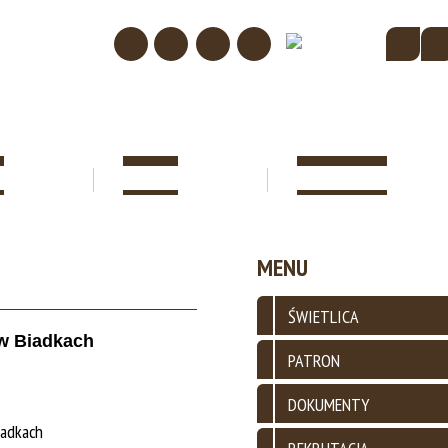
I
PATRON
DOKUMENTY
KACYJNE W
MENU
 2024/25 (W
ZACJI)
ŚWIETLICA
w Biadkach
PATRON
DOKUMENTY
iadkach