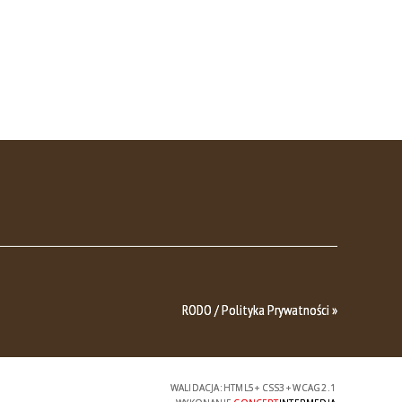
RODO / Polityka Prywatności »
WALIDACJA:
HTML5
+
CSS3
+
WCAG 2.1