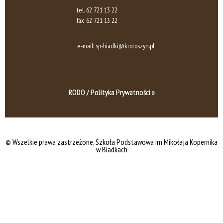
tel.
62 721 13 22
fax
62 721 13 22
e-mail:
sp-biadki@krotoszyn.pl
RODO / Polityka Prywatności »
© Wszelkie prawa zastrzeżone, Szkoła Podstawowa im Mikołaja Kopernika
w Biadkach