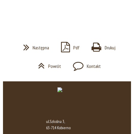
Następna
Pdf
Drukuj
Powrót
Kontakt
ul.Szkolna 3,
63-714 Kobierno