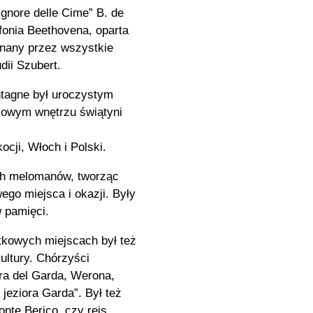
ignore delle Cime” B. de
fonia Beethovena, oparta
konany przez wszystkie
dii Szubert.
ntagne był uroczystym
owym wnętrzu świątyni
cji, Włoch i Polski.
ch melomanów, tworząc
ego miejsca i okazji. Były
 pamięci.
kowych miejscach był też
kultury. Chórzyści
ra del Garda, Werona,
 jeziora Garda”. Był też
nte Berico, czy rejs