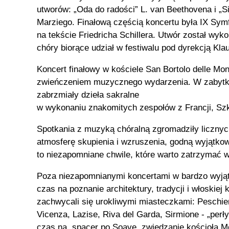
utworów: „Oda do radości” L. van Beethovena i „S
Marziego. Finałową częścią koncertu była IX Sym
na tekście Friedricha Schillera. Utwór został wy
chóry biorące udział w festiwalu pod dyrekcją Klau
Koncert finałowy w kościele San Bortolo delle Mo
zwieńczeniem muzycznego wydarzenia. W zabytk
zabrzmiały dzieła sakralne
w wykonaniu znakomitych zespołów z Francji, Szko
Spotkania z muzyką chóralną zgromadziły liczny
atmosferę skupienia i wzruszenia, godną wyjątkow
to niezapomniane chwile, które warto zatrzymać w
Poza niezapomnianymi koncertami w bardzo wyjąt
czas na poznanie architektury, tradycji i włoskiej 
zachwycali się urokliwymi miasteczkami: Peschie
Vicenza, Lazise, Riva del Garda, Sirmione - „perły
czas na spacer po Soave, zwiedzanie kościoła Mo