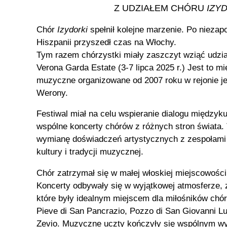
Z UDZIAŁEM CHÓRU
IZY
Chór
Izydorki
spełnił kolejne marzenie. Po niezap
Hiszpanii przyszedł czas na Włochy.
Tym razem chórzystki miały zaszczyt wziąć udzi
Verona Garda Estate (3-7 lipca 2025 r.) Jest to 
muzyczne organizowane od 2007 roku w rejonie je
Werony.
Festiwal miał na celu wspieranie dialogu międzyk
wspólne koncerty chórów z różnych stron świata. 
wymianę doświadczeń artystycznych z zespołami 
kultury i tradycji muzycznej.
Chór zatrzymał się w małej włoskiej miejscowośc
Koncerty odbywały się w wyjątkowej atmosferze,
które były idealnym miejscem dla miłośników chóra
Pieve di San Pancrazio, Pozzo di San Giovanni Lu
Zevio. Muzyczne uczty kończyły się wspólnym 