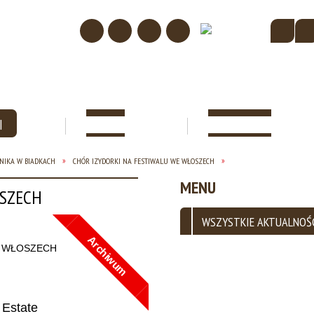
I
PATRON
DOKUMENTY
NIKA W BIADKACH
CHÓR IZYDORKI NA FESTIWALU WE WŁOSZECH
KACYJNE W
MENU
 2024/25 (W
OSZECH
ZACJI)
WSZYSTKIE AKTUALNOŚ
Archiwum
 Estate