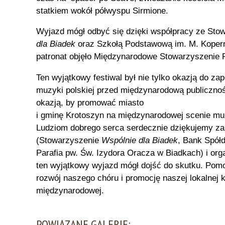
statkiem wokół półwyspu Sirmione.
Wyjazd mógł odbyć się dzięki współpracy ze St
dla Biadek
oraz Szkołą Podstawową im. M. Kopern
patronat objęło Międzynarodowe Stowarzyszenie P
Ten wyjątkowy festiwal był nie tylko okazją do za
muzyki polskiej przed międzynarodową publicznoś
okazją, by promować miasto
i gminę Krotoszyn na międzynarodowej scenie mu
Ludziom dobrego serca serdecznie dziękujemy za
(Stowarzyszenie
Wspólnie dla Biadek
, Bank Spółd
Parafia pw. Św. Izydora Oracza w Biadkach) i org
ten wyjątkowy wyjazd mógł dojść do skutku. Po
rozwój naszego chóru i promocję naszej lokalnej k
międzynarodowej.
POWIĄZANE GALERIE: