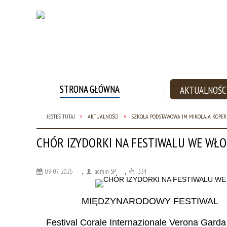
STRONA GŁÓWNA
AKTUALNOŚC
JESTEŚ TUTAJ
AKTUALNOŚCI
SZKOŁA PODSTAWOWA IM MIKOŁAJA KOPER
STATUT SZKOŁY
ODDZIAŁY PRZEDSZKOLNE
WYMAGANIA EDU
O SZKOLE
PODSTAWOWEJ IM. MIKOŁAJA
ROKU SZKOLNYM
CHÓR IZYDORKI NA FESTIWALU WE WŁ
KOPERNIKA W BIADKACH
TRAKCIE AKTUALI
09-07-2025
,
admin SP
,
334
MIĘDZYNARODOWY FESTIWAL
Festival Corale Internazionale Verona Garda