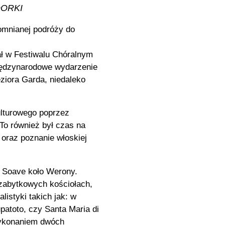
DORKI
omnianej podróży do
ał w Festiwalu Chóralnym
międzynarodowe wydarzenie
ziora Garda, niedaleko
ulturowego poprzez
To również był czas na
oraz poznanie włoskiej
i Soave koło Werony.
 zabytkowych kościołach,
listyki takich jak: w
patoto, czy Santa Maria di
wykonaniem dwóch