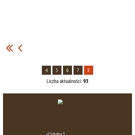
4
5
6
7
8
Liczba aktualności:
93
ul.Szkolna 3,