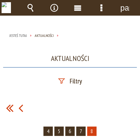
panel
Wyszukiwarka
Narzędzia
Menu
Menu
główne
szczegółow
JESTEŚ TUTAJ
AKTUALNOŚCI
AKTUALNOŚCI
Filtry
Szukana fraza
Data publikacji
4
5
6
7
8
—